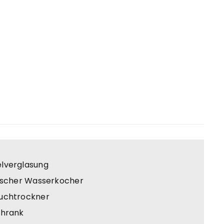
lverglasung
rischer Wasserkocher
uchtrockner
chrank