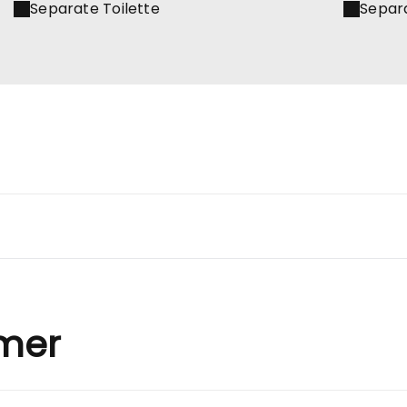
Separate Toilette
Separ
mer