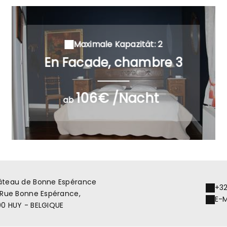
Maximale Kapazität: 2
En Facade, chambre 3
106€ /Nacht
ab
teau de Bonne Espérance
+32
 Rue Bonne Espérance,
E-M
0 HUY - BELGIQUE