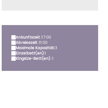
hambre côté parc
Ankunftszeit :
17:00
Abreisezeit :
11:00
Maximale Kapazität:
3
Einzelbett(en):
1
Kingsize-Bett(en) :
1