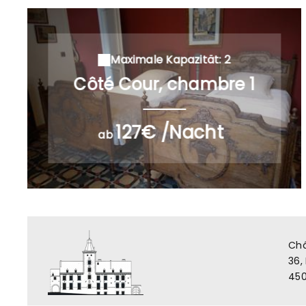
Maximale Kapazität: 2
Côté Cour, chambre 1
127€ /Nacht
ab
Châ
36,
450