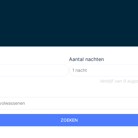
Aantal nachten
Verblijf van
9 augu
 volwassenen