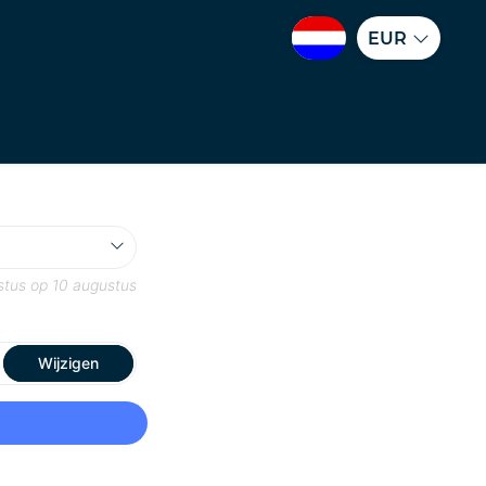
EUR
stus
op
10 augustus
Wijzigen